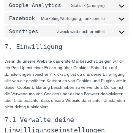
to
notice-
Google Analytics
Statistik (anonym)
service
Consent
for-
gdpr-
to
gdpr
Facebook
Marketing/Verfolgung, funktionelle
cookie-
service
Consent
consent
google-
to
Sonstiges
Zweck wird noch ermittelt
analytics
service
Consent
facebook
to
7. Einwilligung
service
sonstiges
Wenn du unsere Website das erste Mal besuchst, zeigen wir dir
ein Pop-Up mit einer Erklärung über Cookies. Sobald du auf
„Einstellungen speichern“ klickst, gibst du uns deine Einwilligung
alle von dir gewählten Kategorien von Cookies und Plugins wie in
dieser Cookie-Erklärung beschrieben zu verwenden. Du kannst
die Verwendung von Cookies über deinen Browser deaktivieren,
aber bitte beachte, dass unsere Website dann unter Umständen
nicht richtig funktioniert.
7.1 Verwalte deine
Einwilligungseinstellungen