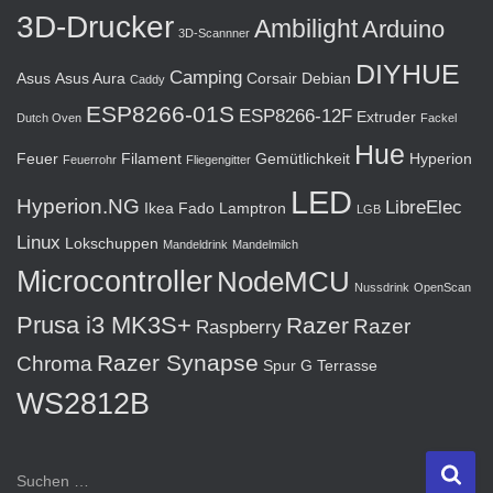
3D-Drucker
Ambilight
Arduino
3D-Scannner
DIYHUE
Camping
Asus
Asus Aura
Corsair
Debian
Caddy
ESP8266-01S
ESP8266-12F
Extruder
Dutch Oven
Fackel
Hue
Feuer
Filament
Gemütlichkeit
Hyperion
Feuerrohr
Fliegengitter
LED
Hyperion.NG
LibreElec
Ikea Fado
Lamptron
LGB
Linux
Lokschuppen
Mandeldrink
Mandelmilch
Microcontroller
NodeMCU
Nussdrink
OpenScan
Prusa i3 MK3S+
Razer
Razer
Raspberry
Razer Synapse
Chroma
Spur G
Terrasse
WS2812B
S
Suchen …