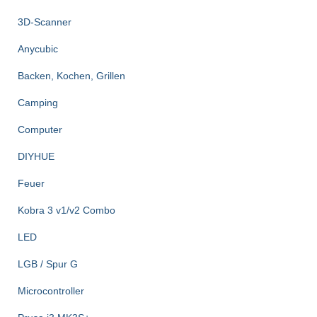
c
3D-Scanner
h
:
Anycubic
Backen, Kochen, Grillen
Camping
Computer
DIYHUE
Feuer
Kobra 3 v1/v2 Combo
LED
LGB / Spur G
Microcontroller