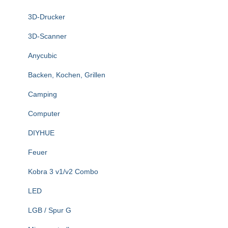
n
3D-Drucker
a
c
3D-Scanner
h
:
Anycubic
Backen, Kochen, Grillen
Camping
Computer
DIYHUE
Feuer
Kobra 3 v1/v2 Combo
LED
LGB / Spur G