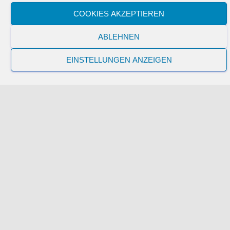
COOKIES AKZEPTIEREN
ABLEHNEN
EINSTELLUNGEN ANZEIGEN
LGB / SPUR G
MICROCONTROLLER
Spur G Lokschuppen Teil 2 –
ESP8266-12F als Türsteuerung
Moin… Was habe ich getan… Das war alles so gar nicht