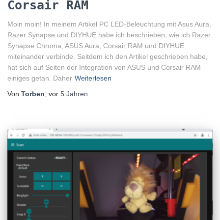
Corsair RAM
Moin moin! In meinem Artikel PC LED-Beleuchtung mit Asus Aura,
Razer Synapse und DIYHUE habe ich beschrieben, wie ich Razer
Synapse Chroma, ASUS Aura, Corsair RAM und DIYHUE
miteinander verbinde. Seitdem ich den Artikel geschrieben habe,
hat sich auf Seiten der Integration von ASUS und Corsair RAM
einiges getan. Daher
Weiterlesen
Von
Torben
, vor
5 Jahren