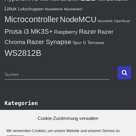
Linux
Lokschuppen
Mandeldrink
Mandelmilch
Microcontroller
NodeMCU
Nussdrink
OpenScan
Prusa i3 MK3S+
Razer
Razer
Raspberry
Razer Synapse
Chroma
Spur G
Terrasse
WS2812B
S
Suchen …
u
c
h
e
Kategorien
n
n
K
Cookie-Zustimmung verwalten
a
a
c
t
Wir verwenden Cookies, um unsere Website und unseren Service zu
h