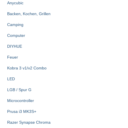
:
Anycubic
Backen, Kochen, Grillen
Camping
Computer
DIYHUE
Feuer
Kobra 3 v1/v2 Combo
LED
LGB / Spur G
Microcontroller
Prusa i3 MK3S+
Razer Synapse Chroma