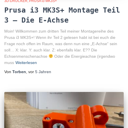
3D-DRUCKER
PRUSA I3 MK3S+
Prusa i3 MK3S+ Montage Teil
3 – Die E-Achse
Moin! Willkommen zum dritten Teil meiner Montagereihe des
Prusa i3 MK3S+! Wenn ihr Teil 2 gelesen habt ist bei euch die
Frage noch offen im Raum, was denn nun eine „E-Achse“ sein
soll… X: klar. Y: auch klar. Z: ebenfalls klar. E?? Die
Echsenmenschenachse
Oder die Energieachse (irgendwo
muss
Weiterlesen
Von
Torben
, vor
5 Jahren