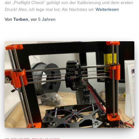
der „Preflight Check“ gefolgt von der Kalibrierung und dem ersten
Druck! Also, ich lege mal los: Als Nächstes wir
Weiterlesen
Von
Torben
, vor
5 Jahren