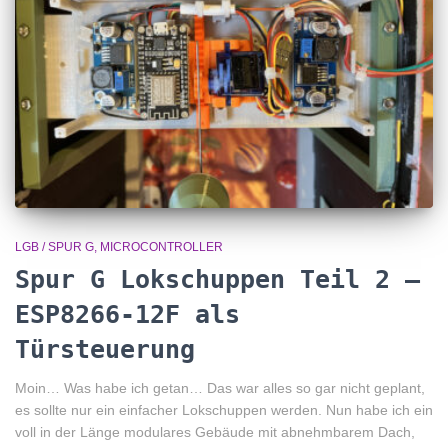
LGB / SPUR G
MICROCONTROLLER
Spur G Lokschuppen Teil 2 –
ESP8266-12F als
Türsteuerung
Moin… Was habe ich getan… Das war alles so gar nicht geplant,
es sollte nur ein einfacher Lokschuppen werden. Nun habe ich ein
voll in der Länge modulares Gebäude mit abnehmbarem Dach,