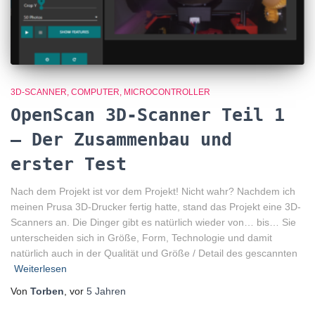
3D-SCANNER
COMPUTER
MICROCONTROLLER
OpenScan 3D-Scanner Teil 1
– Der Zusammenbau und
erster Test
Nach dem Projekt ist vor dem Projekt! Nicht wahr? Nachdem ich
meinen Prusa 3D-Drucker fertig hatte, stand das Projekt eine 3D-
Scanners an. Die Dinger gibt es natürlich wieder von… bis… Sie
unterscheiden sich in Größe, Form, Technologie und damit
natürlich auch in der Qualität und Größe / Detail des gescannten
Weiterlesen
Von
Torben
, vor
5 Jahren