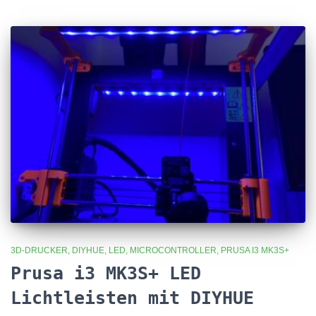
3D-DRUCKER
DIYHUE
LED
MICROCONTROLLER
PRUSA I3 MK3S+
Prusa i3 MK3S+ LED
Lichtleisten mit DIYHUE