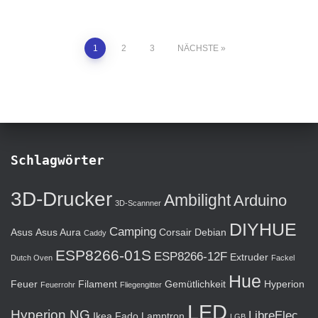
Seitennummerierung
1
2
3
NÄCHSTE
der
Beiträge
Schlagwörter
3D-Drucker
Ambilight
Arduino
3D-Scannner
DIYHUE
Camping
Asus
Asus Aura
Corsair
Debian
Caddy
ESP8266-01S
ESP8266-12F
Extruder
Dutch Oven
Fackel
Hue
Feuer
Filament
Gemütlichkeit
Hyperion
Feuerrohr
Fliegengitter
LED
Hyperion.NG
LibreElec
Ikea Fado
Lamptron
LGB