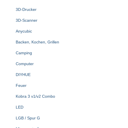
n
3D-Drucker
a
c
3D-Scanner
h
:
Anycubic
Backen, Kochen, Grillen
Camping
Computer
DIYHUE
Feuer
Kobra 3 v1/v2 Combo
LED
LGB / Spur G