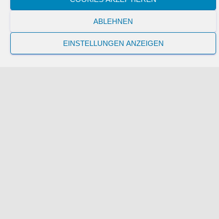
ABLEHNEN
Der nächste Punkt auf der Liste ist der Test des Extruders.
EINSTELLUNGEN ANZEIGEN
Nun kommt der Test des Extruders