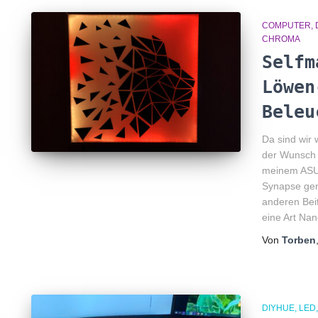
COMPUTER
CHROMA
Selfm
Löwen
Beleu
Da sind wir
der Wunsch 
meinem ASUS
Synapse gen
anderen Beit
eine Art Nan
Von
Torben
DIYHUE
LED