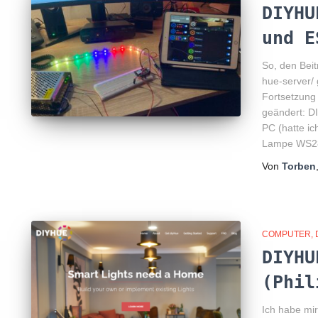
DIYHU
und E
So, den Beit
hue-server/ 
Fortsetzung 
geändert: D
PC (hatte i
Lampe WS28
Von
Torben
COMPUTER
DIYHU
(Phil
Ich habe mi