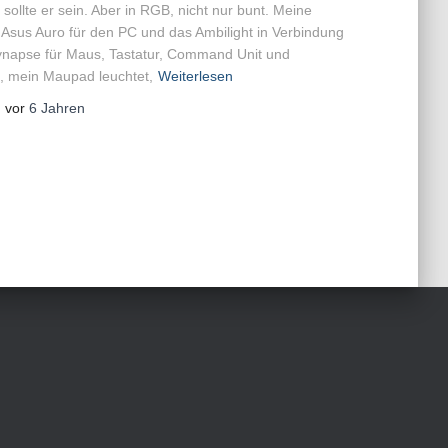
sollte er sein. Aber in RGB, nicht nur bunt. Meine
f Asus Auro für den PC und das Ambilight in Verbindung
ynapse für Maus, Tastatur, Command Unit und
, mein Maupad leuchtet,
Weiterlesen
, vor
6 Jahren