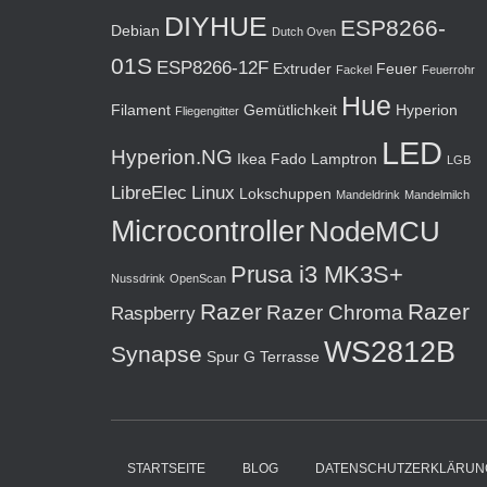
DIYHUE
ESP8266-
Debian
Dutch Oven
01S
ESP8266-12F
Extruder
Feuer
Fackel
Feuerrohr
Hue
Filament
Gemütlichkeit
Hyperion
Fliegengitter
LED
Hyperion.NG
Ikea Fado
Lamptron
LGB
LibreElec
Linux
Lokschuppen
Mandeldrink
Mandelmilch
Microcontroller
NodeMCU
Prusa i3 MK3S+
Nussdrink
OpenScan
Razer
Razer
Razer Chroma
Raspberry
WS2812B
Synapse
Spur G
Terrasse
STARTSEITE
BLOG
DATENSCHUTZERKLÄRUN