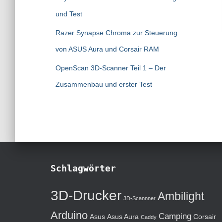
und Test
Razer Synapse Chroma zur Steuerung
von ASUS Aura und Corsair RAM
OpenScan 3D-Scanner Teil 1 – Der
Zusammenbau und erster Test
Schlagwörter
3D-Drucker
Ambilight
3D-Scannner
Arduino
Camping
Asus
Asus Aura
Corsair
Caddy