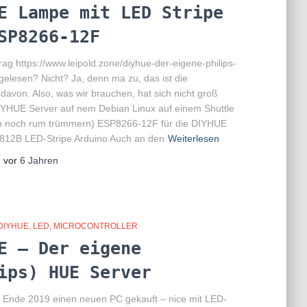
E Lampe mit LED Stripe
SP8266-12F
rag https://www.leipold.zone/diyhue-der-eigene-philips-
gelesen? Nicht? Ja, denn ma zu, das ist die
davon. Also, was wir brauchen, hat sich nicht groß
IYHUE Server auf nem Debian Linux auf einem Shuttle
ch noch rum trümmern) ESP8266-12F für die DIYHUE
12B LED-Stripe Arduino Auch an den
Weiterlesen
, vor
6 Jahren
DIYHUE
LED
MICROCONTROLLER
E – Der eigene
ips) HUE Server
r Ende 2019 einen neuen PC gekauft – nice mit LED-