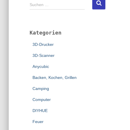
S
Suchen …
u
c
h
e
Kategorien
n
n
3D-Drucker
a
c
3D-Scanner
h
:
Anycubic
Backen, Kochen, Grillen
Camping
Computer
DIYHUE
Feuer