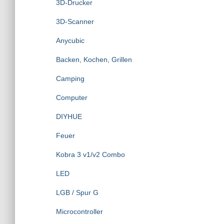
3D-Drucker
a
c
3D-Scanner
h
:
Anycubic
Backen, Kochen, Grillen
Camping
Computer
DIYHUE
Feuer
Kobra 3 v1/v2 Combo
LED
LGB / Spur G
Microcontroller