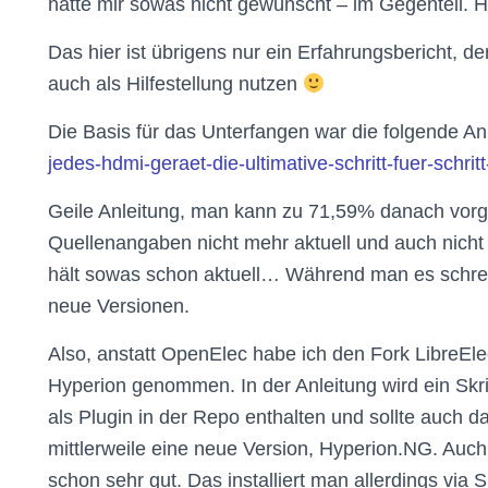
hätte mir sowas nicht gewünscht – im Gegenteil. H
Das hier ist übrigens nur ein Erfahrungsbericht, de
auch als Hilfestellung nutzen
Die Basis für das Unterfangen war die folgende An
jedes-hdmi-geraet-die-ultimative-schritt-fuer-schritt
Geile Anleitung, man kann zu 71,59% danach vor
Quellenangaben nicht mehr aktuell und auch nicht
hält sowas schon aktuell… Während man es schreib
neue Versionen.
Also, anstatt OpenElec habe ich den Fork LibreEl
Hyperion genommen. In der Anleitung wird ein Skri
als Plugin in der Repo enthalten und sollte auch dar
mittlerweile eine neue Version, Hyperion.NG. Auch 
schon sehr gut. Das installiert man allerdings via 