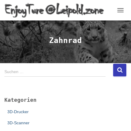
NAVI
Zahnrad
S
Suchen …
u
c
h
e
Kategorien
n
n
3D-Drucker
a
c
3D-Scanner
h