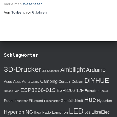
merkt man
Weiterlesen
Von
Torben
, vor
6 Jahren
Schlagwörter
3D-Drucker
Ambilight
Arduino
3D-Scannner
DIYHUE
Camping
Asus
Asus Aura
Corsair
Debian
Caddy
ESP8266-01S
ESP8266-12F
Extruder
Dutch Oven
Fackel
Hue
Feuer
Filament
Gemütlichkeit
Hyperion
Feuerrohr
Fliegengitter
LED
Hyperion.NG
LibreElec
Ikea Fado
Lamptron
LGB