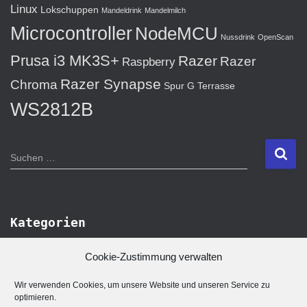
Linux
Lokschuppen
Mandeldrink
Mandelmilch
Microcontroller
NodeMCU
Nussdrink
OpenScan
Prusa i3 MK3S+
Razer
Razer
Raspberry
Razer Synapse
Chroma
Spur G
Terrasse
WS2812B
S
Suchen …
u
c
h
e
Kategorien
n
n
K
Cookie-Zustimmung verwalten
a
a
c
t
Wir verwenden Cookies, um unsere Website und unseren Service zu
h
e
optimieren.
: