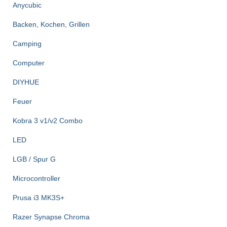
:
Anycubic
Backen, Kochen, Grillen
Camping
Computer
DIYHUE
Feuer
Kobra 3 v1/v2 Combo
LED
LGB / Spur G
Microcontroller
Prusa i3 MK3S+
Razer Synapse Chroma