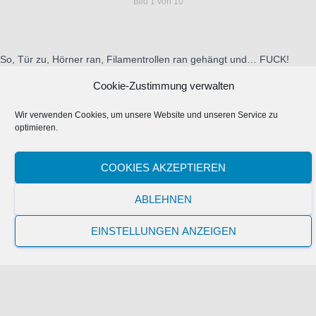
Bild 1 von 10
So, Tür zu, Hörner ran, Filamentrollen ran gehängt und… FUCK!
Fertig…. FERTIG??? Wie konnte mir DAS denn passieren? Ja.
Cookie-Zustimmung verwalten
Tatsächlich. Das wars… Mega geil… Hat nen RIESEN Spaß gemacht.
Wir verwenden Cookies, um unsere Website und unseren Service zu
optimieren.
Richtig toll gemach!
COOKIES AKZEPTIEREN
ABLEHNEN
EINSTELLUNGEN ANZEIGEN