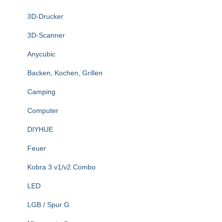
n
3D-Drucker
a
c
3D-Scanner
h
:
Anycubic
Backen, Kochen, Grillen
Camping
Computer
DIYHUE
Feuer
Kobra 3 v1/v2 Combo
LED
LGB / Spur G