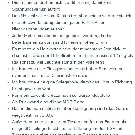
Die Leitungen durften nicht zu dünn sein, damit kein
Spannungsverlust auftritt
Das Netzteil sollte vom Kasten trennbar sein, also brauchte ich
eine Steckverbindung, die auf jeden Fall 10A bei
Niedrigspannungen aushält
Jeder Meter musste neu eingespeist werden, da die
Leiterbahnen zu dünn sind für einen hohen Strom
Es musste ein Holzkasten sein, der mindestens 2cm dick ist
(1cm ist in etwa der LED-Streifen breit) und maximal 1,1m groß
(da sonst zu viel Leuchtleistung in der Mitte fehlt)
Ich brauchte eine Plexiglasscheibe mit hoher Streuwirkung,
eventuell noch eine Diffusionsfolie dazu
Ich brauchte eine gute Spiegelfolie, damit das Licht in Richtung
Front geworfen wird
Für mein Löwenbild dazu noch schwarze Klebefolie
Als Rückwand eine dünne MDF-Platte
Halter, die man nicht sieht aber stabil genug sind (das Ganze
wiegt bestimmt 5KG).
Außerdem habe ich mir zum Testen und für das Endprodukt
einige 3D-Teile gedruckt – eine Halterung für den ESP mit
Zugang von außen (ich möchte zum Flashen nicht alles