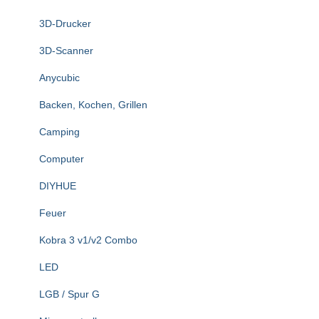
n
3D-Drucker
a
c
3D-Scanner
h
:
Anycubic
Backen, Kochen, Grillen
Camping
Computer
DIYHUE
Feuer
Kobra 3 v1/v2 Combo
LED
LGB / Spur G