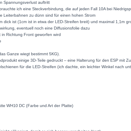
in Spannungsverlust auftritt
 brauchte ich eine Steckverbindung, die auf jeden Fall 10A bei Niedrig
e Leiterbahnen zu dünn sind für einen hohen Strom
dick ist (1cm ist in etwa der LED-Streifen breit) und maximal 1,1m groß 
wirkung, eventuell noch eine Diffusionsfolie dazu
ht in Richtung Front geworfen wird
e
 (das Ganze wiegt bestimmt 5KG).
produkt einige 3D-Teile gedruckt – eine Halterung für den ESP mit Z
chienen für die LED-Streifen (ich dachte, ein leichter Winkel nach unt
latte WH10 DC (Farbe und Art der Platte)