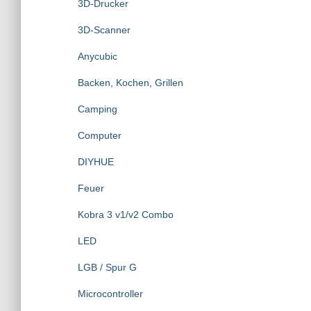
3D-Drucker
a
c
3D-Scanner
h
:
Anycubic
Backen, Kochen, Grillen
Camping
Computer
DIYHUE
Feuer
Kobra 3 v1/v2 Combo
LED
LGB / Spur G
Microcontroller