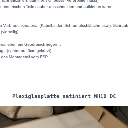
ht silikoniert, damit er sich besser verarbeiten lässt)
e geometrischen Teile sauber ausschneiden und aufkleben kann
ie Verbrauchsmaterial (Kabelbinder, Schrumpfschläuche usw.), Schr
vierteilig)
 mal eben ein Geodreieck liegen…
ge (später auf 3cm gekürzt)
d das Montageteil vom ESP
Plexiglasplatte satiniert WH10 DC