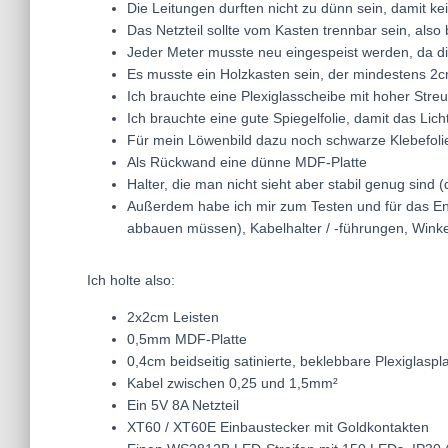
Die Leitungen durften nicht zu dünn sein, damit ke
Das Netzteil sollte vom Kasten trennbar sein, also
Jeder Meter musste neu eingespeist werden, da di
Es musste ein Holzkasten sein, der mindestens 2cm 
Ich brauchte eine Plexiglasscheibe mit hoher Streu
Ich brauchte eine gute Spiegelfolie, damit das Lic
Für mein Löwenbild dazu noch schwarze Klebefoli
Als Rückwand eine dünne MDF-Platte
Halter, die man nicht sieht aber stabil genug sind
Außerdem habe ich mir zum Testen und für das End
abbauen müssen), Kabelhalter / -führungen, Winkels
Ich holte also:
2x2cm Leisten
0,5mm MDF-Platte
0,4cm beidseitig satinierte, beklebbare Plexiglasp
Kabel zwischen 0,25 und 1,5mm²
Ein 5V 8A Netzteil
XT60 / XT60E Einbaustecker mit Goldkontakten