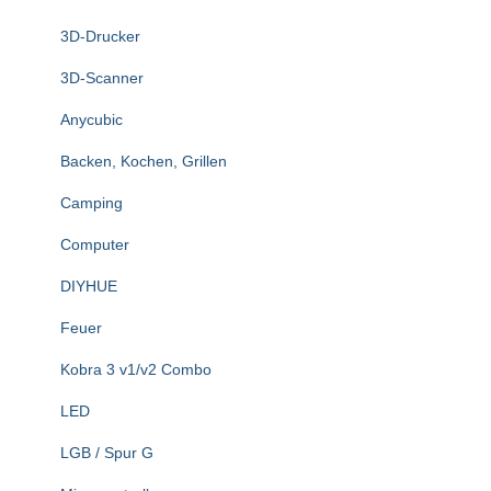
n
3D-Drucker
a
c
3D-Scanner
h
:
Anycubic
Backen, Kochen, Grillen
Camping
Computer
DIYHUE
Feuer
Kobra 3 v1/v2 Combo
LED
LGB / Spur G