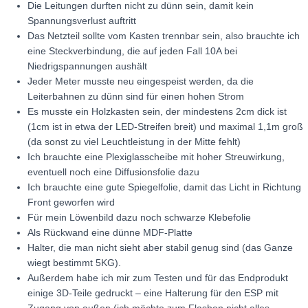
Die Leitungen durften nicht zu dünn sein, damit kein
Spannungsverlust auftritt
Das Netzteil sollte vom Kasten trennbar sein, also brauchte ich
eine Steckverbindung, die auf jeden Fall 10A bei
Niedrigspannungen aushält
Jeder Meter musste neu eingespeist werden, da die
Leiterbahnen zu dünn sind für einen hohen Strom
Es musste ein Holzkasten sein, der mindestens 2cm dick ist
(1cm ist in etwa der LED-Streifen breit) und maximal 1,1m groß
(da sonst zu viel Leuchtleistung in der Mitte fehlt)
Ich brauchte eine Plexiglasscheibe mit hoher Streuwirkung,
eventuell noch eine Diffusionsfolie dazu
Ich brauchte eine gute Spiegelfolie, damit das Licht in Richtung
Front geworfen wird
Für mein Löwenbild dazu noch schwarze Klebefolie
Als Rückwand eine dünne MDF-Platte
Halter, die man nicht sieht aber stabil genug sind (das Ganze
wiegt bestimmt 5KG).
Außerdem habe ich mir zum Testen und für das Endprodukt
einige 3D-Teile gedruckt – eine Halterung für den ESP mit
Zugang von außen (ich möchte zum Flashen nicht alles