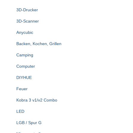
n
3D-Drucker
a
c
3D-Scanner
h
:
Anycubic
Backen, Kochen, Grillen
Camping
Computer
DIYHUE
Feuer
Kobra 3 v1/v2 Combo
LED
LGB / Spur G