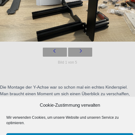
Bild 1 von 5
Die Montage der Y-Achse war so schon mal ein echtes Kinderspiel.
Man braucht einen Moment um sich einen Überblick zu verschaffen,
die Montage geht dann aber zügig. Da die Anleitung in Kapitel
Cookie-Zustimmung verwalten
aufgeteilt ist, kann man wunderbar am nächster Tag weiter machen –
oder man macht die Nacht einfach durch
Ich habe aber
Wir verwenden Cookies, um unsere Website und unseren Service zu
beschlossen mich nach der Montage des verf….. Riemens mit ein
optimieren.
paar Gummibärchen zu belohnen und berichte dann von der Montage
der X-Achse.