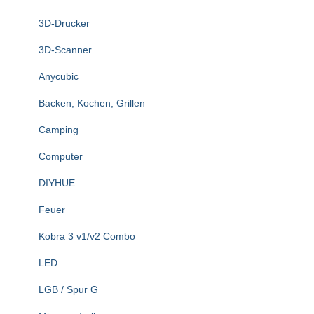
n
3D-Drucker
a
c
3D-Scanner
h
:
Anycubic
Backen, Kochen, Grillen
Camping
Computer
DIYHUE
Feuer
Kobra 3 v1/v2 Combo
LED
LGB / Spur G