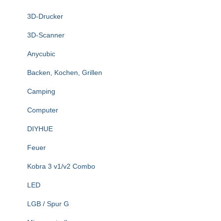
n
3D-Drucker
a
c
3D-Scanner
h
:
Anycubic
Backen, Kochen, Grillen
Camping
Computer
DIYHUE
Feuer
Kobra 3 v1/v2 Combo
LED
LGB / Spur G