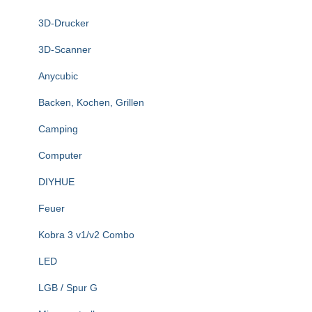
n
3D-Drucker
a
c
3D-Scanner
h
:
Anycubic
Backen, Kochen, Grillen
Camping
Computer
DIYHUE
Feuer
Kobra 3 v1/v2 Combo
LED
LGB / Spur G