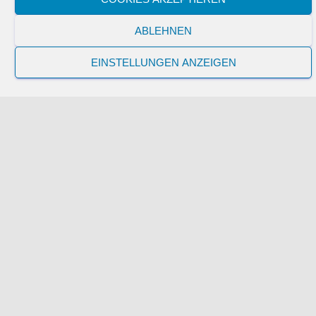
ABLEHNEN
Der nächste Punkt auf der Liste ist der Test des Extruders.
EINSTELLUNGEN ANZEIGEN
Nun kommt der Test des Extruders