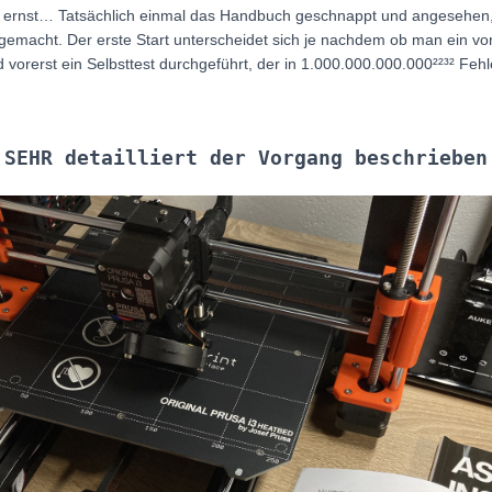
s ernst… Tatsächlich einmal das Handbuch geschnappt und angesehen, w
gemacht. Der erste Start unterscheidet sich je nachdem ob man ein vo
d vorerst ein Selbsttest durchgeführt, der in 1.000.000.000.000²²³² F
SEHR detailliert der Vorgang beschrieben