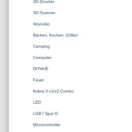
3D-Drucker
a
c
3D-Scanner
h
:
Anycubic
Backen, Kochen, Grillen
Camping
Computer
DIYHUE
Feuer
Kobra 3 v1/v2 Combo
LED
LGB / Spur G
Microcontroller