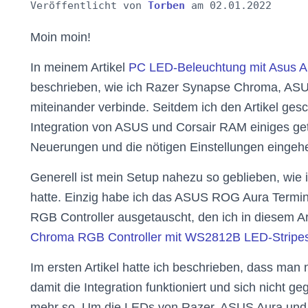
Veröffentlicht von
Torben
am
02.01.2022
Moin moin!
In meinem Artikel
PC LED-Beleuchtung mit Asus 
beschrieben, wie ich Razer Synapse Chroma, AS
miteinander verbinde. Seitdem ich den Artikel gesc
Integration von ASUS und Corsair RAM einiges get
Neuerungen und die nötigen Einstellungen eingeh
Generell ist mein Setup nahezu so geblieben, wie i
hatte. Einzig habe ich das ASUS ROG Aura Termi
RGB Controller ausgetauscht, den ich in diesem A
Chroma RGB Controller mit WS2812B LED-Stripes 
Im ersten Artikel hatte ich beschrieben, dass man
damit die Integration funktioniert und sich nicht geg
mehr so. Um die LEDs von Razer, ASUS Aura und 