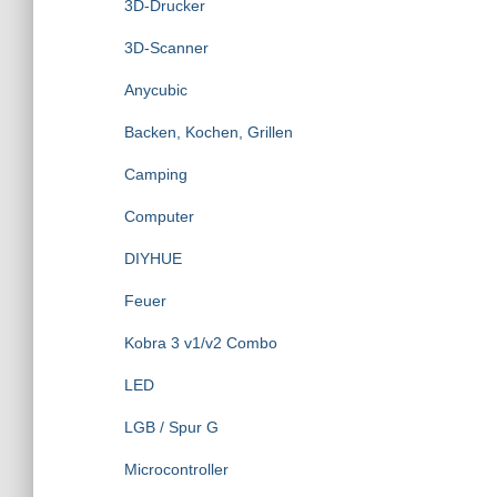
3D-Drucker
a
c
3D-Scanner
h
:
Anycubic
Backen, Kochen, Grillen
Camping
Computer
DIYHUE
Feuer
Kobra 3 v1/v2 Combo
LED
LGB / Spur G
Microcontroller