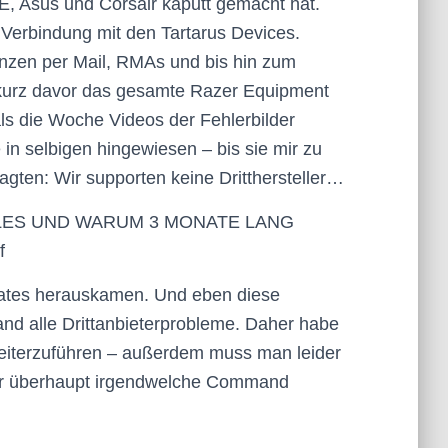
E, Asus und Corsair kaputt gemacht hat.
Verbindung mit den Tartarus Devices.
enzen per Mail, RMAs und bis hin zum
 kurz davor das gesamte Razer Equipment
ls die Woche Videos der Fehlerbilder
in selbigen hingewiesen – bis sie mir zu
gten: Wir supporten keine Dritthersteller…
LES UND WARUM 3 MONATE LANG
f
dates herauskamen. Und eben diese
d alle Drittanbieterprobleme. Daher habe
weiterzuführen – außerdem muss man leider
der überhaupt irgendwelche Command