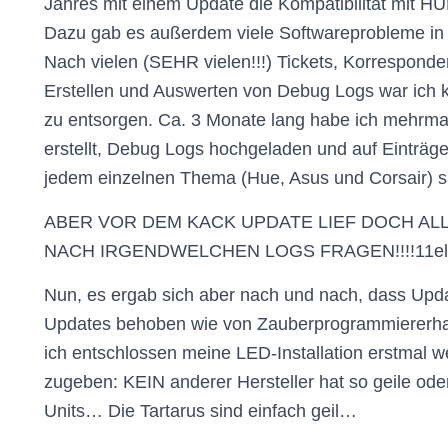
Jahres mit einem Update die Kompatibilität mit HU
Dazu gab es außerdem viele Softwareprobleme in 
Nach vielen (SEHR vielen!!!) Tickets, Korrespond
Erstellen und Auswerten von Debug Logs war ich
zu entsorgen. Ca. 3 Monate lang habe ich mehrma
erstellt, Debug Logs hochgeladen und auf Einträge 
jedem einzelnen Thema (Hue, Asus und Corsair) sa
ABER VOR DEM KACK UPDATE LIEF DOCH AL
NACH IRGENDWELCHEN LOGS FRAGEN!!!!11el
Nun, es ergab sich aber nach und nach, dass Up
Updates behoben wie von Zauberprogrammiererhan
ich entschlossen meine LED-Installation erstmal 
zugeben: KEIN anderer Hersteller hat so geile o
Units… Die Tartarus sind einfach geil…