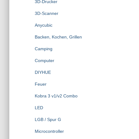
3D-Drucker
a
c
3D-Scanner
h
:
Anycubic
Backen, Kochen, Grillen
Camping
Computer
DIYHUE
Feuer
Kobra 3 v1/v2 Combo
LED
LGB / Spur G
Microcontroller