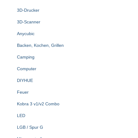
n
3D-Drucker
a
c
3D-Scanner
h
:
Anycubic
Backen, Kochen, Grillen
Camping
Computer
DIYHUE
Feuer
Kobra 3 v1/v2 Combo
LED
LGB / Spur G