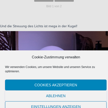
Bild 1 von 2
Und die Streuung des Lichts ist mega in der Kugel!
Cookie-Zustimmung verwalten
Wir verwenden Cookies, um unsere Website und unseren Service zu
optimieren.
COOKIES AKZEPTIEREN
Danach durchläuft man im Hyperion.NG noch einmal den Assistenten
ABLEHNEN
zum Einbinden von HUE-Lampen und fertig ist die Beleuchtung! Es ist
einfach nur genial!
EINSTELLUNGEN ANZEIGEN