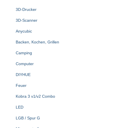
n
3D-Drucker
a
c
3D-Scanner
h
:
Anycubic
Backen, Kochen, Grillen
Camping
Computer
DIYHUE
Feuer
Kobra 3 v1/v2 Combo
LED
LGB / Spur G