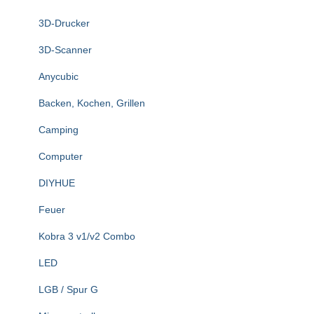
n
3D-Drucker
a
c
3D-Scanner
h
:
Anycubic
Backen, Kochen, Grillen
Camping
Computer
DIYHUE
Feuer
Kobra 3 v1/v2 Combo
LED
LGB / Spur G