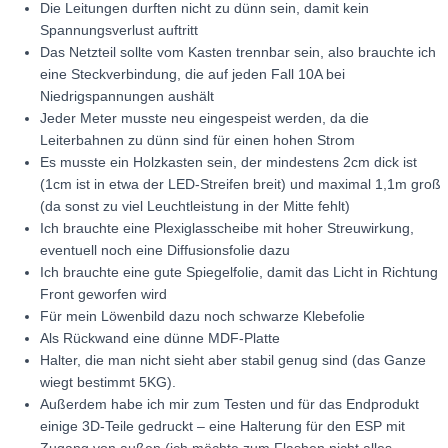
Die Leitungen durften nicht zu dünn sein, damit kein
Spannungsverlust auftritt
Das Netzteil sollte vom Kasten trennbar sein, also brauchte ich
eine Steckverbindung, die auf jeden Fall 10A bei
Niedrigspannungen aushält
Jeder Meter musste neu eingespeist werden, da die
Leiterbahnen zu dünn sind für einen hohen Strom
Es musste ein Holzkasten sein, der mindestens 2cm dick ist
(1cm ist in etwa der LED-Streifen breit) und maximal 1,1m groß
(da sonst zu viel Leuchtleistung in der Mitte fehlt)
Ich brauchte eine Plexiglasscheibe mit hoher Streuwirkung,
eventuell noch eine Diffusionsfolie dazu
Ich brauchte eine gute Spiegelfolie, damit das Licht in Richtung
Front geworfen wird
Für mein Löwenbild dazu noch schwarze Klebefolie
Als Rückwand eine dünne MDF-Platte
Halter, die man nicht sieht aber stabil genug sind (das Ganze
wiegt bestimmt 5KG).
Außerdem habe ich mir zum Testen und für das Endprodukt
einige 3D-Teile gedruckt – eine Halterung für den ESP mit
Zugang von außen (ich möchte zum Flashen nicht alles