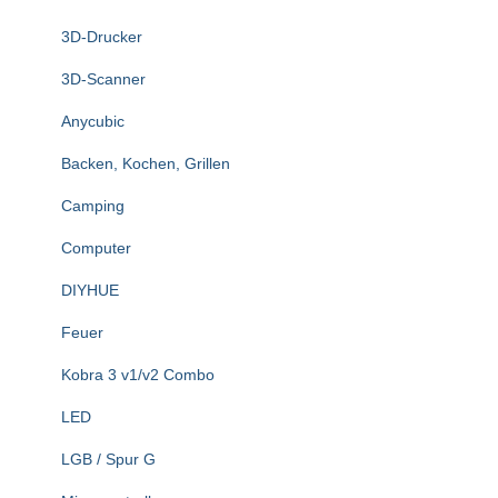
n
3D-Drucker
a
c
3D-Scanner
h
:
Anycubic
Backen, Kochen, Grillen
Camping
Computer
DIYHUE
Feuer
Kobra 3 v1/v2 Combo
LED
LGB / Spur G