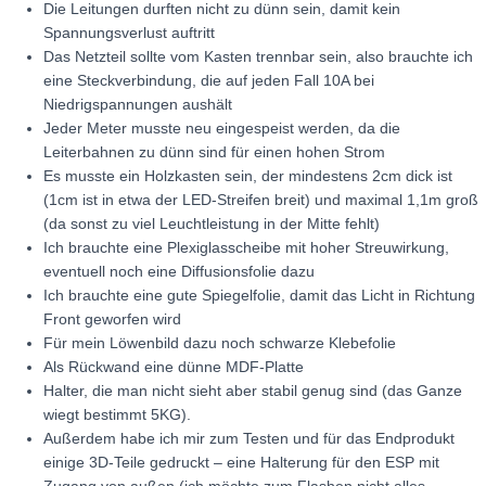
Die Leitungen durften nicht zu dünn sein, damit kein
Spannungsverlust auftritt
Das Netzteil sollte vom Kasten trennbar sein, also brauchte ich
eine Steckverbindung, die auf jeden Fall 10A bei
Niedrigspannungen aushält
Jeder Meter musste neu eingespeist werden, da die
Leiterbahnen zu dünn sind für einen hohen Strom
Es musste ein Holzkasten sein, der mindestens 2cm dick ist
(1cm ist in etwa der LED-Streifen breit) und maximal 1,1m groß
(da sonst zu viel Leuchtleistung in der Mitte fehlt)
Ich brauchte eine Plexiglasscheibe mit hoher Streuwirkung,
eventuell noch eine Diffusionsfolie dazu
Ich brauchte eine gute Spiegelfolie, damit das Licht in Richtung
Front geworfen wird
Für mein Löwenbild dazu noch schwarze Klebefolie
Als Rückwand eine dünne MDF-Platte
Halter, die man nicht sieht aber stabil genug sind (das Ganze
wiegt bestimmt 5KG).
Außerdem habe ich mir zum Testen und für das Endprodukt
einige 3D-Teile gedruckt – eine Halterung für den ESP mit
Zugang von außen (ich möchte zum Flashen nicht alles