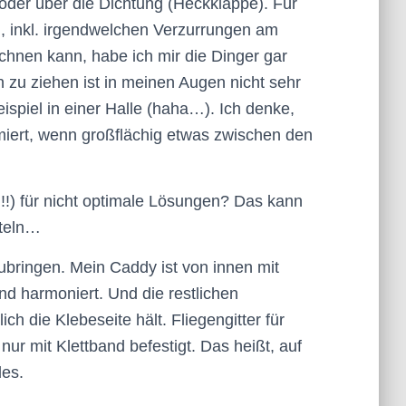
oder über die Dichtung (Heckklappe). Für
n, inkl. irgendwelchen Verzurrungen am
hnen kann, habe ich mir die Dinger gar
n zu ziehen ist in meinen Augen nicht sehr
ispiel in einer Halle (haha…). Ich denke,
iert, wenn großflächig etwas zwischen den
!!) für nicht optimale Lösungen? Das kann
steln…
zubringen. Mein Caddy ist von innen mit
d harmoniert. Und die restlichen
ch die Klebeseite hält. Fliegengitter für
ur mit Klettband befestigt. Das heißt, auf
des.