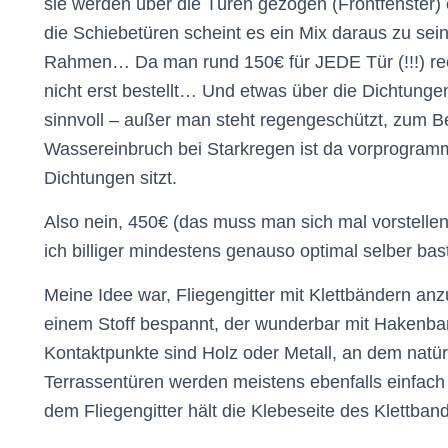
sie werden über die Türen gezogen (Frontfenster) 
die Schiebetüren scheint es ein Mix daraus zu sei
Rahmen… Da man rund 150€ für JEDE Tür (!!!) rec
nicht erst bestellt… Und etwas über die Dichtunge
sinnvoll – außer man steht regengeschützt, zum Be
Wassereinbruch bei Starkregen ist da vorprogramm
Dichtungen sitzt.
Also nein, 450€ (das muss man sich mal vorstellen
ich billiger mindestens genauso optimal selber ba
Meine Idee war, Fliegengitter mit Klettbändern an
einem Stoff bespannt, der wunderbar mit Hakenban
Kontaktpunkte sind Holz oder Metall, an dem natürli
Terrassentüren werden meistens ebenfalls einfach n
dem Fliegengitter hält die Klebeseite des Klettban