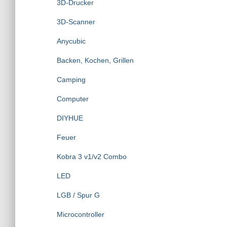
3D-Drucker
a
c
3D-Scanner
h
:
Anycubic
Backen, Kochen, Grillen
Camping
Computer
DIYHUE
Feuer
Kobra 3 v1/v2 Combo
LED
LGB / Spur G
Microcontroller